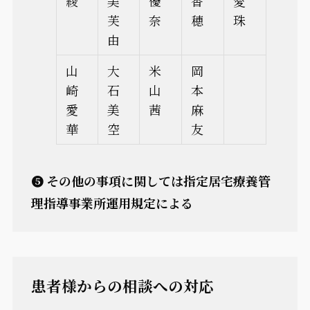
綾
美
優
香
愛
芙
奈
穂
珠
由
山
大
米
岡
崎
石
山
本
愛
美
茜
麻
華
空
友
❺ その他の事項に関しては指定居宅療養管
理指導事業所運用規定による
患者様からの相談への対応