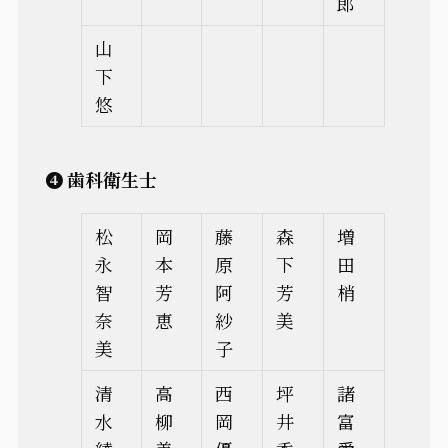
郎
山
下
悠
❹ 歯科衛生士
松
岡
藤
森
増
永
本
原
下
田
智
芳
阿
芳
梢
奈
恵
紗
美
美
子
清
高
西
坪
諸
水
柳
岡
井
富