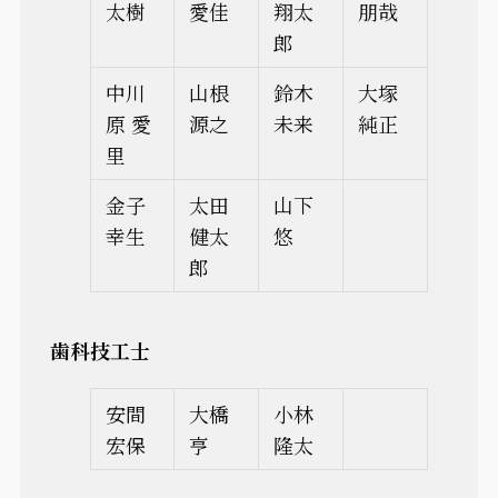
太樹
愛佳
翔太
朋哉
郎
中川
山根
鈴木
大塚
原 愛
源之
未来
純正
里
金子
太田
山下
幸生
健太
悠
郎
歯科技工士
安間
大橋
小林
宏保
亨
隆太