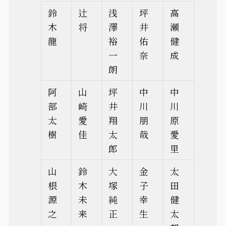
鈴
辻
浅
坪
高
木
将
澤
井
瀬
龍
裕
佑
健
一
奈
成
朗
阿
山
坪
中
中
部
崎
井
川
川
太
愛
翔
朋
原
樹
佳
太
哉
愛
郎
里
山
鈴
大
金
太
根
木
塚
子
田
源
未
純
幸
健
之
来
正
生
太